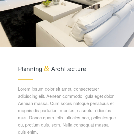
&
Planning
Architecture
Lorem ipsum dolor sit amet, consectetuer
adipiscing elit. Aenean commodo ligula eget dolor.
Aenean massa. Cum sociis natoque penatibus et
magnis dis parturient montes, nascetur ridiculus
mus. Donec quam felis, ultricies nec, pellentesque
eu, pretium quis, sem. Nulla consequat massa
quis enim.