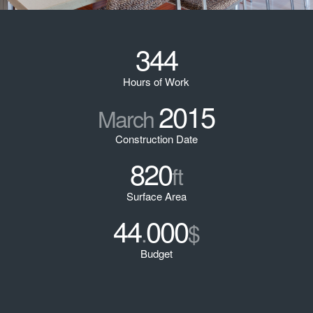
344
Hours of Work
2015
March
Construction Date
820
ft
Surface Area
44
000
.
$
Budget